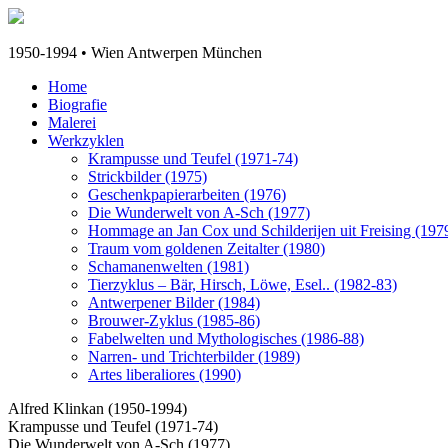
1950-1994 • Wien Antwerpen München
Home
Biografie
Malerei
Werkzyklen
Krampusse und Teufel (1971-74)
Strickbilder (1975)
Geschenkpapierarbeiten (1976)
Die Wunderwelt von A-Sch (1977)
Hommage an Jan Cox und Schilderijen uit Freising (197
Traum vom goldenen Zeitalter (1980)
Schamanenwelten (1981)
Tierzyklus – Bär, Hirsch, Löwe, Esel.. (1982-83)
Antwerpener Bilder (1984)
Brouwer-Zyklus (1985-86)
Fabelwelten und Mythologisches (1986-88)
Narren- und Trichterbilder (1989)
Artes liberaliores (1990)
Alfred Klinkan (1950-1994)
Krampusse und Teufel (1971-74)
Die Wunderwelt von A-Sch (1977)