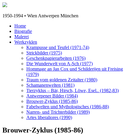
1950-1994 • Wien Antwerpen München
Home
Biografie
Malerei
Werkzyklen
Krampusse und Teufel (1971-74)
Strickbilder (1975)
Geschenkpapierarbeiten (1976)
Die Wunderwelt von A-Sch (1977)
Hommage an Jan Cox und Schilderijen uit Freising
(1979)
Traum vom goldenen Zeitalter (1980)
Schamanenwelten (1981)
Tierzyklus – Bär, Hirsch, Löwe, Esel.. (1982-83)
Antwerpener Bilder (1984)
Brouwer-Zyklus (1985-86)
Fabelwelten und Mythologisches (1986-88)
Narren- und Trichterbilder (1989)
Artes liberaliores (1990)
Brouwer-Zyklus
(1985-86)