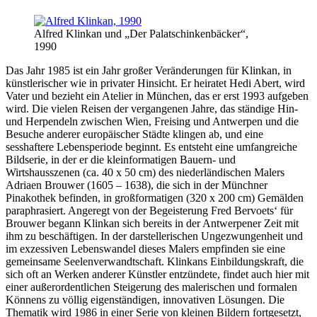
Alfred Klinkan und „Der Palatschinkenbäcker“,
1990
Das Jahr 1985 ist ein Jahr großer Veränderungen für Klinkan, in
künstlerischer wie in privater Hinsicht. Er heiratet Hedi Abert, wird
Vater und bezieht ein Atelier in München, das er erst 1993 aufgeben
wird. Die vielen Reisen der vergangenen Jahre, das ständige Hin-
und Herpendeln zwischen Wien, Freising und Antwerpen und die
Besuche anderer europäischer Städte klingen ab, und eine
sesshaftere Lebensperiode beginnt. Es entsteht eine umfangreiche
Bildserie, in der er die kleinformatigen Bauern- und
Wirtshausszenen (ca. 40 x 50 cm) des niederländischen Malers
Adriaen Brouwer (1605 – 1638), die sich in der Münchner
Pinakothek befinden, in großformatigen (320 x 200 cm) Gemälden
paraphrasiert. Angeregt von der Begeisterung Fred Bervoets‘ für
Brouwer begann Klinkan sich bereits in der Antwerpener Zeit mit
ihm zu beschäftigen. In der darstellerischen Ungezwungenheit und
im exzessiven Lebenswandel dieses Malers empfinden sie eine
gemeinsame Seelenverwandtschaft. Klinkans Einbildungskraft, die
sich oft an Werken anderer Künstler entzündete, findet auch hier mit
einer außerordentlichen Steigerung des malerischen und formalen
Könnens zu völlig eigenständigen, innovativen Lösungen. Die
Thematik wird 1986 in einer Serie von kleinen Bildern fortgesetzt,